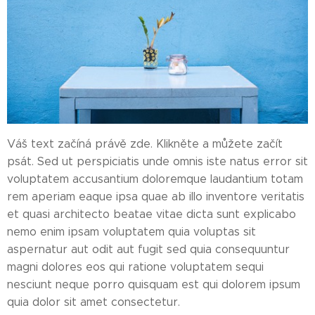
Váš text začíná právě zde. Klikněte a můžete začít
psát. Sed ut perspiciatis unde omnis iste natus error sit
voluptatem accusantium doloremque laudantium totam
rem aperiam eaque ipsa quae ab illo inventore veritatis
et quasi architecto beatae vitae dicta sunt explicabo
nemo enim ipsam voluptatem quia voluptas sit
aspernatur aut odit aut fugit sed quia consequuntur
magni dolores eos qui ratione voluptatem sequi
nesciunt neque porro quisquam est qui dolorem ipsum
quia dolor sit amet consectetur.